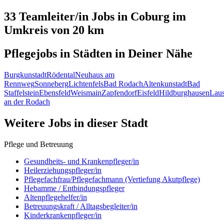
33 Teamleiter/in
Jobs in
Coburg
im
Umkreis von 20 km
Pflegejobs in
Städten
in Deiner Nähe
Burgkunstadt
Rödental
Neuhaus am
Rennweg
Sonneberg
Lichtenfels
Bad Rodach
Altenkunstadt
Bad
Staffelstein
Ebensfeld
Weismain
Zapfendorf
Eisfeld
Hildburghausen
Lau
an der Rodach
Weitere Jobs in
dieser Stadt
Pflege und Betreuung
Gesundheits- und Krankenpfleger/in
Heilerziehungspfleger/in
Pflegefachfrau/Pflegefachmann (Vertiefung Akutpflege)
Hebamme / Entbindungspfleger
Altenpflegehelfer/in
Betreuungskraft / Alltagsbegleiter/in
Kinderkrankenpfleger/in