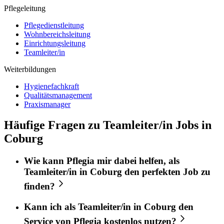
Pflegeleitung
Pflegedienstleitung
Wohnbereichsleitung
Einrichtungsleitung
Teamleiter/in
Weiterbildungen
Hygienefachkraft
Qualitätsmanagement
Praxismanager
Häufige Fragen zu Teamleiter/in Jobs in
Coburg
Wie kann
Pflegia
mir dabei helfen, als
Teamleiter/in
in
Coburg
den perfekten
Job
zu
finden?
Kann ich als
Teamleiter/in
in
Coburg
den
Service von
Pflegia
kostenlos nutzen?