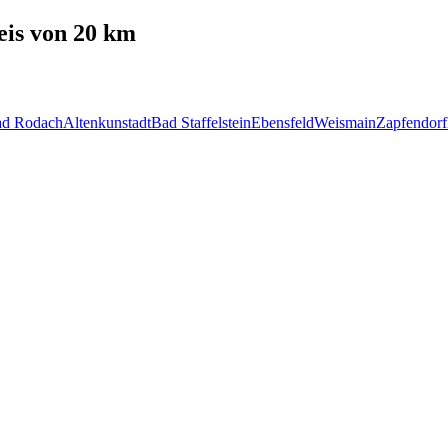
is von 20 km
d Rodach
Altenkunstadt
Bad Staffelstein
Ebensfeld
Weismain
Zapfendorf