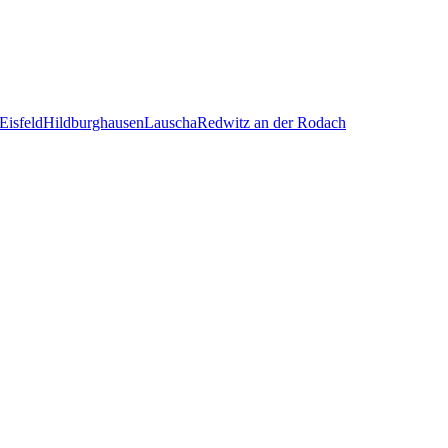
Eisfeld
Hildburghausen
Lauscha
Redwitz an der Rodach