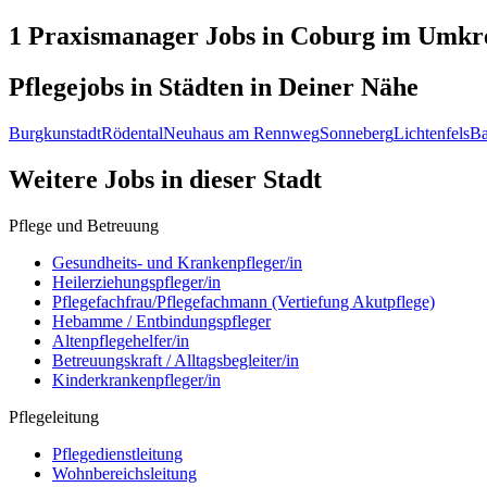
1 Praxismanager
Jobs in
Coburg
im Umkre
Pflegejobs in
Städten
in Deiner Nähe
Burgkunstadt
Rödental
Neuhaus am Rennweg
Sonneberg
Lichtenfels
Ba
Weitere Jobs in
dieser Stadt
Pflege und Betreuung
Gesundheits- und Krankenpfleger/in
Heilerziehungspfleger/in
Pflegefachfrau/Pflegefachmann (Vertiefung Akutpflege)
Hebamme / Entbindungspfleger
Altenpflegehelfer/in
Betreuungskraft / Alltagsbegleiter/in
Kinderkrankenpfleger/in
Pflegeleitung
Pflegedienstleitung
Wohnbereichsleitung