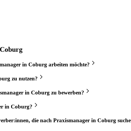
 Coburg
smanager
in
Coburg
arbeiten möchte?
burg
zu nutzen?
ismanager
in
Coburg
zu bewerben?
er
in
Coburg
?
werber:innen, die nach
Praxismanager
in
Coburg
suche