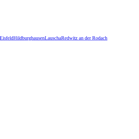
Eisfeld
Hildburghausen
Lauscha
Redwitz an der Rodach