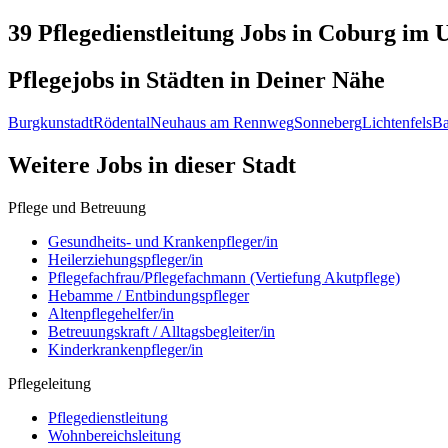
39 Pflegedienstleitung
Jobs in
Coburg
im U
Pflegejobs in
Städten
in Deiner Nähe
Burgkunstadt
Rödental
Neuhaus am Rennweg
Sonneberg
Lichtenfels
Ba
Weitere Jobs in
dieser Stadt
Pflege und Betreuung
Gesundheits- und Krankenpfleger/in
Heilerziehungspfleger/in
Pflegefachfrau/Pflegefachmann (Vertiefung Akutpflege)
Hebamme / Entbindungspfleger
Altenpflegehelfer/in
Betreuungskraft / Alltagsbegleiter/in
Kinderkrankenpfleger/in
Pflegeleitung
Pflegedienstleitung
Wohnbereichsleitung