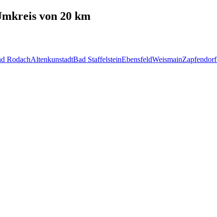
mkreis von 20 km
d Rodach
Altenkunstadt
Bad Staffelstein
Ebensfeld
Weismain
Zapfendorf