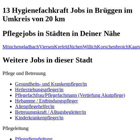
13 Hygienefachkraft
Jobs in
Brüggen
im
Umkreis von 20 km
Pflegejobs in
Städten
in Deiner Nähe
Mönchengladbach
Viersen
Krefeld
Jüchen
Willich
Korschenbroich
Kaars
Weitere Jobs in
dieser Stadt
Pflege und Betreuung
Gesundheits- und Krankenpfleger/in
Heilerziehungspfleger/in
Pflegefachfrau/Pflegefachmann (Vertiefung Akutpflege)
Hebamme / Entbindungspfleger
Altenpflegehelfer/in
Betreuungskraft / Alltagsbegleiter/in
Kinderkrankenpfleger/in
Pflegeleitung
Pflegedienstleitung