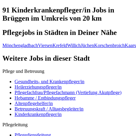
91 Kinderkrankenpfleger/in
Jobs in
Brüggen
im Umkreis von 20 km
Pflegejobs in
Städten
in Deiner Nähe
Mönchengladbach
Viersen
Krefeld
Willich
Jüchen
Korschenbroich
Kaars
Weitere Jobs in
dieser Stadt
Pflege und Betreuung
Gesundheits- und Krankenpfleger/in
Heilerziehungspfleger/in
Pflegefachfrau/Pflegefachmann (Vertiefung Akutpflege)
Hebamme / Entbindungspfleger
Altenpflegehelfer/in
Betreuungskraft / Alltagsbegleiter/in
Kinderkrankenpfleger/in
Pflegeleitung
Pflegedienstleitung