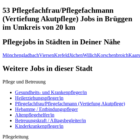
53 Pflegefachfrau/Pflegefachmann
(Vertiefung Akutpflege)
Jobs in
Brüggen
im Umkreis von 20 km
Pflegejobs in
Städten
in Deiner Nähe
Mönchengladbach
Viersen
Krefeld
Jüchen
Willich
Korschenbroich
Kaars
Weitere Jobs in
dieser Stadt
Pflege und Betreuung
Gesundheits- und Krankenpfleger/in
Heilerziehungspfleger/in
Pflegefachfrau/Pflegefachmann (Vertiefung Akutpflege)
Hebamme / Entbindungspfleger
Altenpflegehelfer/in
Betreuungskraft / Alltagsbegleiter/in
Kinderkrankenpfleger/in
Pflegeleitung