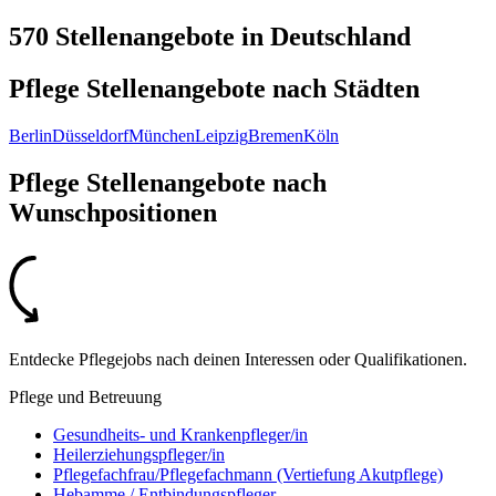
570 Stellenangebote
in
Deutschland
Pflege Stellenangebote nach
Städten
Berlin
Düsseldorf
München
Leipzig
Bremen
Köln
Pflege Stellenangebote nach
Wunschpositionen
Entdecke Pflegejobs nach deinen Interessen oder Qualifikationen.
Pflege und Betreuung
Gesundheits- und Krankenpfleger/in
Heilerziehungspfleger/in
Pflegefachfrau/Pflegefachmann (Vertiefung Akutpflege)
Hebamme / Entbindungspfleger