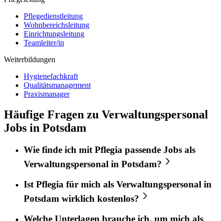
Pflegedienstleitung
Wohnbereichsleitung
Einrichtungsleitung
Teamleiter/in
Weiterbildungen
Hygienefachkraft
Qualitätsmanagement
Praxismanager
Häufige Fragen zu Verwaltungspersonal
Jobs in Potsdam
Wie finde ich mit
Pflegia
passende Jobs als
Verwaltungspersonal
in
Potsdam
?
Ist
Pflegia
für mich als
Verwaltungspersonal
in
Potsdam
wirklich kostenlos?
Welche Unterlagen brauche ich, um mich als