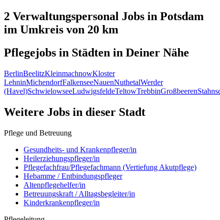
2 Verwaltungspersonal
Jobs in
Potsdam
im Umkreis von 20 km
Pflegejobs in
Städten
in Deiner Nähe
Berlin
Beelitz
Kleinmachnow
Kloster
Lehnin
Michendorf
Falkensee
Nauen
Nuthetal
Werder
(Havel)
Schwielowsee
Ludwigsfelde
Teltow
Trebbin
Großbeeren
Stahns
Weitere Jobs in
dieser Stadt
Pflege und Betreuung
Gesundheits- und Krankenpfleger/in
Heilerziehungspfleger/in
Pflegefachfrau/Pflegefachmann (Vertiefung Akutpflege)
Hebamme / Entbindungspfleger
Altenpflegehelfer/in
Betreuungskraft / Alltagsbegleiter/in
Kinderkrankenpfleger/in
Pflegeleitung