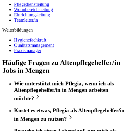
Pflegedienstleitung
Wohnbereichsleitung
Einrichtungsleitung
Teamleiter/in
Weiterbildungen
Hygienefachkraft
Qualitätsmanagement
Praxismanager
Häufige Fragen zu Altenpflegehelfer/in
Jobs in Mengen
Wie unterstützt mich
Pflegia
, wenn ich als
Altenpflegehelfer/in
in
Mengen
arbeiten
möchte?
Kostet es etwas,
Pflegia
als
Altenpflegehelfer/in
in
Mengen
zu nutzen?
Brauche ich einen Lebenslauf, um mich als