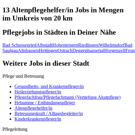
13 Altenpflegehelfer/in
Jobs in
Mengen
im Umkreis von 20 km
Pflegejobs in
Städten
in Deiner Nähe
Bad Schussenried
Albstadt
Hohentengen
Riedlingen
Wilhelmsdorf
Bad
Saulgau
Altshausen
Hettingen
Ostrach
Deggenhausertal
Horgenzell
Fron
Weitere Jobs in
dieser Stadt
Pflege und Betreuung
Gesundheits- und Krankenpfleger/in
Heilerziehungspfleger/in
Pflegefachfrau/Pflegefachmann (Vertiefung Akutpflege)
Hebamme / Entbindungspfleger
Altenpflegehelfer/in
Betreuungskraft / Alltagsbegleiter/in
Kinderkrankenpfleger/in
Pflegeleitung