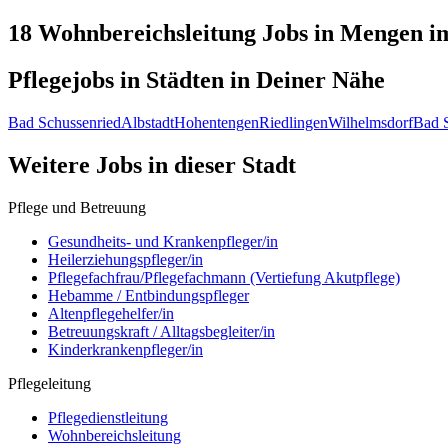
18 Wohnbereichsleitung
Jobs in
Mengen
im
Pflegejobs in
Städten
in Deiner Nähe
Bad Schussenried
Albstadt
Hohentengen
Riedlingen
Wilhelmsdorf
Bad 
Weitere Jobs in
dieser Stadt
Pflege und Betreuung
Gesundheits- und Krankenpfleger/in
Heilerziehungspfleger/in
Pflegefachfrau/Pflegefachmann (Vertiefung Akutpflege)
Hebamme / Entbindungspfleger
Altenpflegehelfer/in
Betreuungskraft / Alltagsbegleiter/in
Kinderkrankenpfleger/in
Pflegeleitung
Pflegedienstleitung
Wohnbereichsleitung