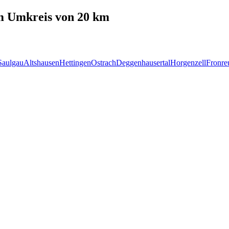
 Umkreis von 20 km
Saulgau
Altshausen
Hettingen
Ostrach
Deggenhausertal
Horgenzell
Fronre