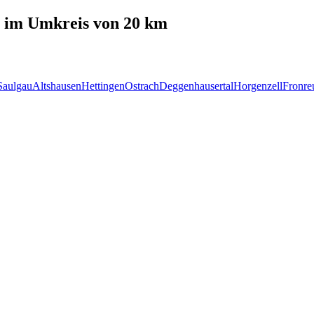
im Umkreis von 20 km
Saulgau
Altshausen
Hettingen
Ostrach
Deggenhausertal
Horgenzell
Fronre