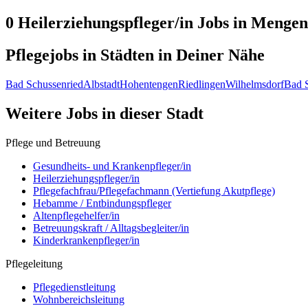
0 Heilerziehungspfleger/in
Jobs in
Mengen
Pflegejobs in
Städten
in Deiner Nähe
Bad Schussenried
Albstadt
Hohentengen
Riedlingen
Wilhelmsdorf
Bad 
Weitere Jobs in
dieser Stadt
Pflege und Betreuung
Gesundheits- und Krankenpfleger/in
Heilerziehungspfleger/in
Pflegefachfrau/Pflegefachmann (Vertiefung Akutpflege)
Hebamme / Entbindungspfleger
Altenpflegehelfer/in
Betreuungskraft / Alltagsbegleiter/in
Kinderkrankenpfleger/in
Pflegeleitung
Pflegedienstleitung
Wohnbereichsleitung