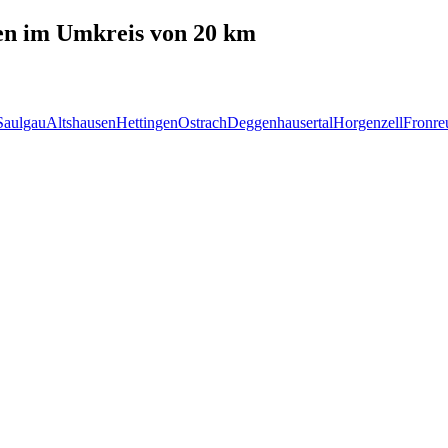
en
im Umkreis von 20 km
Saulgau
Altshausen
Hettingen
Ostrach
Deggenhausertal
Horgenzell
Fronre