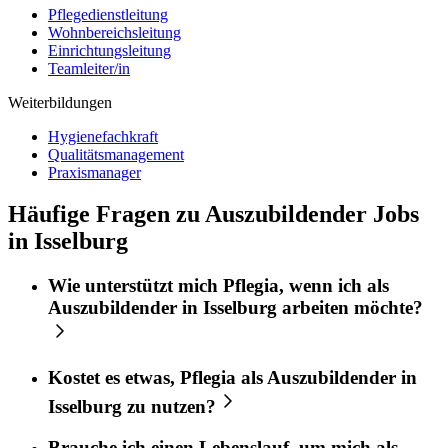
Pflegedienstleitung
Wohnbereichsleitung
Einrichtungsleitung
Teamleiter/in
Weiterbildungen
Hygienefachkraft
Qualitätsmanagement
Praxismanager
Häufige Fragen zu Auszubildender Jobs
in Isselburg
Wie unterstützt mich
Pflegia
, wenn ich als
Auszubildender
in
Isselburg
arbeiten möchte?
Kostet es etwas,
Pflegia
als
Auszubildender
in
Isselburg
zu nutzen?
Brauche ich einen Lebenslauf, um mich als