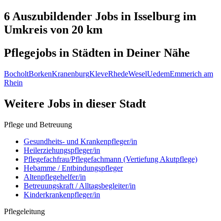
6 Auszubildender
Jobs in
Isselburg
im
Umkreis von 20 km
Pflegejobs in
Städten
in Deiner Nähe
Bocholt
Borken
Kranenburg
Kleve
Rhede
Wesel
Uedem
Emmerich am
Rhein
Weitere Jobs in
dieser Stadt
Pflege und Betreuung
Gesundheits- und Krankenpfleger/in
Heilerziehungspfleger/in
Pflegefachfrau/Pflegefachmann (Vertiefung Akutpflege)
Hebamme / Entbindungspfleger
Altenpflegehelfer/in
Betreuungskraft / Alltagsbegleiter/in
Kinderkrankenpfleger/in
Pflegeleitung