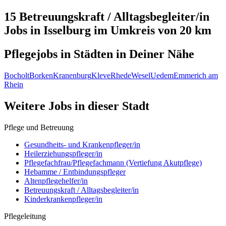
15 Betreuungskraft / Alltagsbegleiter/in
Jobs in
Isselburg
im Umkreis von 20 km
Pflegejobs in
Städten
in Deiner Nähe
Bocholt
Borken
Kranenburg
Kleve
Rhede
Wesel
Uedem
Emmerich am
Rhein
Weitere Jobs in
dieser Stadt
Pflege und Betreuung
Gesundheits- und Krankenpfleger/in
Heilerziehungspfleger/in
Pflegefachfrau/Pflegefachmann (Vertiefung Akutpflege)
Hebamme / Entbindungspfleger
Altenpflegehelfer/in
Betreuungskraft / Alltagsbegleiter/in
Kinderkrankenpfleger/in
Pflegeleitung