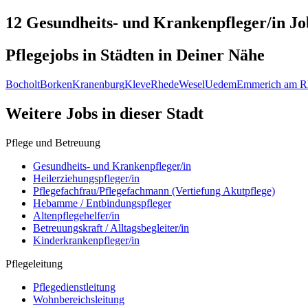
12 Gesundheits- und Krankenpfleger/in
Jo
Pflegejobs in
Städten
in Deiner Nähe
Bocholt
Borken
Kranenburg
Kleve
Rhede
Wesel
Uedem
Emmerich am R
Weitere Jobs in
dieser Stadt
Pflege und Betreuung
Gesundheits- und Krankenpfleger/in
Heilerziehungspfleger/in
Pflegefachfrau/Pflegefachmann (Vertiefung Akutpflege)
Hebamme / Entbindungspfleger
Altenpflegehelfer/in
Betreuungskraft / Alltagsbegleiter/in
Kinderkrankenpfleger/in
Pflegeleitung
Pflegedienstleitung
Wohnbereichsleitung