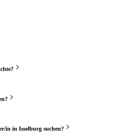
chte?
en?
r/in
in
Isselburg
suchen?