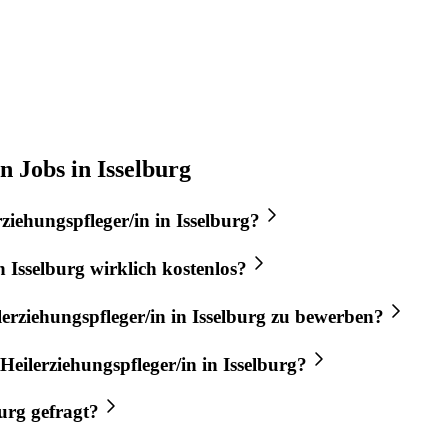
n Jobs in Isselburg
rziehungspfleger/in
in
Isselburg
?
n
Isselburg
wirklich kostenlos?
lerziehungspfleger/in
in
Isselburg
zu bewerben?
Heilerziehungspfleger/in
in
Isselburg
?
burg
gefragt?