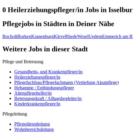
0 Heilerziehungspfleger/in
Jobs in
Isselbu
Pflegejobs in
Städten
in Deiner Nähe
Bocholt
Borken
Kranenburg
Kleve
Rhede
Wesel
Uedem
Emmerich am R
Weitere Jobs in
dieser Stadt
Pflege und Betreuung
Gesundheits- und Krankenpfleger/in
Heilerziehungspfleger/in
Pflegefachfrau/Pflegefachmann (Vertiefung Akutpflege)
Hebamme / Entbindungspfleger
Altenpflegehelfer/in
Betreuungskraft / Alltagsbegleiter/in
Kinderkrankenpfleger/in
Pflegeleitung
Pflegedienstleitung
Wohnbereichsleitung