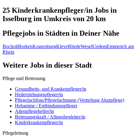
25 Kinderkrankenpfleger/in
Jobs in
Isselburg
im Umkreis von 20 km
Pflegejobs in
Städten
in Deiner Nähe
Bocholt
Borken
Kranenburg
Kleve
Rhede
Wesel
Uedem
Emmerich am
Rhein
Weitere Jobs in
dieser Stadt
Pflege und Betreuung
Gesundheits- und Krankenpfleger/in
Heilerziehungspfleger/in
Pflegefachfrau/Pflegefachmann (Vertiefung Akutpflege)
Hebamme / Entbindungspfleger
Altenpflegehelfer/in
Betreuungskraft / Alltagsbegleiter/in
Kinderkrankenpfleger/in
Pflegeleitung