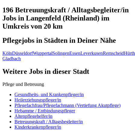
196 Betreuungskraft / Alltagsbegleiter/in
Jobs in
Langenfeld (Rheinland)
im
Umkreis von 20 km
Pflegejobs in
Städten
in Deiner Nähe
Köln
Düsseldorf
Wuppertal
Solingen
Essen
Leverkusen
Remscheid
Hürth
Gladbach
Weitere Jobs in
dieser Stadt
Pflege und Betreuung
Gesundheits- und Krankenpfleger/in
Heilerziehungspfleger/in
Pflegefachfrau/Pflegefachmann (Vertiefung Akutpflege)
Hebamme / Entbindungspfleger
Altenpflegehelfer/in
Betreuungskraft / Alltagsbegleiter/in
Kinderkrankenpfleger/in