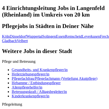
4 Einrichtungsleitung
Jobs in
Langenfeld
(Rheinland)
im Umkreis von 20 km
Pflegejobs in
Städten
in Deiner Nähe
Köln
Düsseldorf
Wuppertal
Solingen
Essen
Remscheid
Leverkusen
Frech
Gladbach
Velbert
Weitere Jobs in
dieser Stadt
Pflege und Betreuung
Gesundheits- und Krankenpfleger/in
Heilerziehungspfleger/in
Pflegefachfrau/Pflegefachmann (Vertiefung Akutpflege)
Hebamme / Entbindungspfleger
Altenpflegehelfer/in
Betreuungskraft / Alltagsbegleiter/in
Kinderkrankenpfleger/in
Pflegeleitung