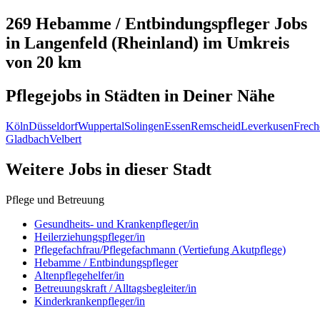
269 Hebamme / Entbindungspfleger
Jobs
in
Langenfeld (Rheinland)
im Umkreis
von 20 km
Pflegejobs in
Städten
in Deiner Nähe
Köln
Düsseldorf
Wuppertal
Solingen
Essen
Remscheid
Leverkusen
Frech
Gladbach
Velbert
Weitere Jobs in
dieser Stadt
Pflege und Betreuung
Gesundheits- und Krankenpfleger/in
Heilerziehungspfleger/in
Pflegefachfrau/Pflegefachmann (Vertiefung Akutpflege)
Hebamme / Entbindungspfleger
Altenpflegehelfer/in
Betreuungskraft / Alltagsbegleiter/in
Kinderkrankenpfleger/in