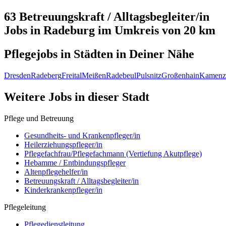
63 Betreuungskraft / Alltagsbegleiter/in
Jobs in
Radeburg
im Umkreis von 20 km
Pflegejobs in
Städten
in Deiner Nähe
Dresden
Radeberg
Freital
Meißen
Radebeul
Pulsnitz
Großenhain
Kamenz
Weitere Jobs in
dieser Stadt
Pflege und Betreuung
Gesundheits- und Krankenpfleger/in
Heilerziehungspfleger/in
Pflegefachfrau/Pflegefachmann (Vertiefung Akutpflege)
Hebamme / Entbindungspfleger
Altenpflegehelfer/in
Betreuungskraft / Alltagsbegleiter/in
Kinderkrankenpfleger/in
Pflegeleitung
Pflegedienstleitung