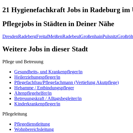
21 Hygienefachkraft
Jobs in
Radeburg
im 
Pflegejobs in
Städten
in Deiner Nähe
Dresden
Radeberg
Freital
Meißen
Radebeul
Großenhain
Pulsnitz
Großröh
Weitere Jobs in
dieser Stadt
Pflege und Betreuung
Gesundheits- und Krankenpfleger/in
Heilerziehungspfleger/in
Pflegefachfrau/Pflegefachmann (Vertiefung Akutpflege)
Hebamme / Entbindungspfleger
Altenpflegehelfer/in
Betreuungskraft / Alltagsbegleiter/in
Kinderkrankenpfleger/in
Pflegeleitung
Pflegedienstleitung
Wohnbereichsleitung