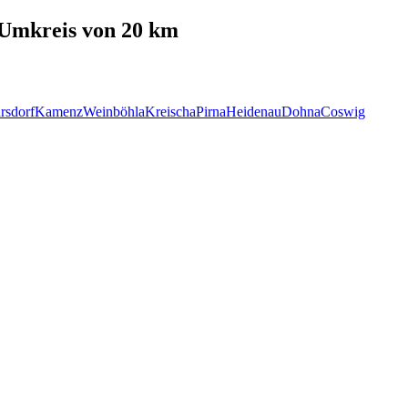
Umkreis von 20 km
rsdorf
Kamenz
Weinböhla
Kreischa
Pirna
Heidenau
Dohna
Coswig