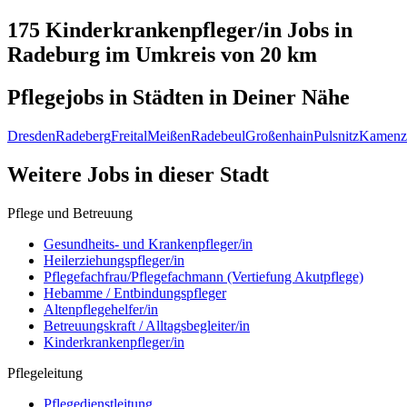
175 Kinderkrankenpfleger/in
Jobs in
Radeburg
im Umkreis von 20 km
Pflegejobs in
Städten
in Deiner Nähe
Dresden
Radeberg
Freital
Meißen
Radebeul
Großenhain
Pulsnitz
Kamenz
Weitere Jobs in
dieser Stadt
Pflege und Betreuung
Gesundheits- und Krankenpfleger/in
Heilerziehungspfleger/in
Pflegefachfrau/Pflegefachmann (Vertiefung Akutpflege)
Hebamme / Entbindungspfleger
Altenpflegehelfer/in
Betreuungskraft / Alltagsbegleiter/in
Kinderkrankenpfleger/in
Pflegeleitung
Pflegedienstleitung