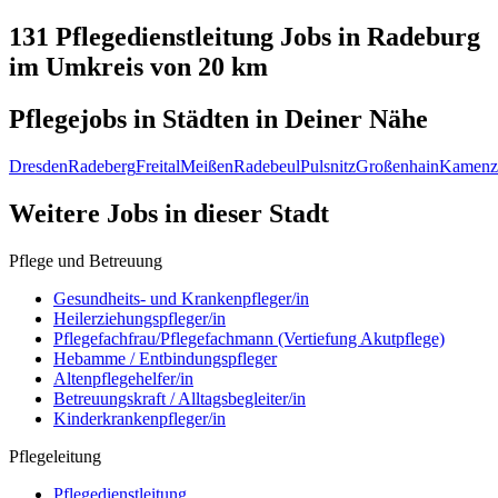
131 Pflegedienstleitung
Jobs in
Radeburg
im Umkreis von 20 km
Pflegejobs in
Städten
in Deiner Nähe
Dresden
Radeberg
Freital
Meißen
Radebeul
Pulsnitz
Großenhain
Kamenz
Weitere Jobs in
dieser Stadt
Pflege und Betreuung
Gesundheits- und Krankenpfleger/in
Heilerziehungspfleger/in
Pflegefachfrau/Pflegefachmann (Vertiefung Akutpflege)
Hebamme / Entbindungspfleger
Altenpflegehelfer/in
Betreuungskraft / Alltagsbegleiter/in
Kinderkrankenpfleger/in
Pflegeleitung
Pflegedienstleitung