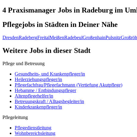
4 Praxismanager
Jobs in
Radeburg
im Umk
Pflegejobs in
Städten
in Deiner Nähe
Dresden
Radeberg
Freital
Meißen
Radebeul
Großenhain
Pulsnitz
Großröh
Weitere Jobs in
dieser Stadt
Pflege und Betreuung
Gesundheits- und Krankenpfleger/in
Heilerziehungspfleger/in
Pflegefachfrau/Pflegefachmann (Vertiefung Akutpflege)
Hebamme / Entbindungspfleger
Altenpflegehelfer/in
Betreuungskraft / Alltagsbegleiter/in
Kinderkrankenpfleger/in
Pflegeleitung
Pflegedienstleitung
Wohnbereichsleitung