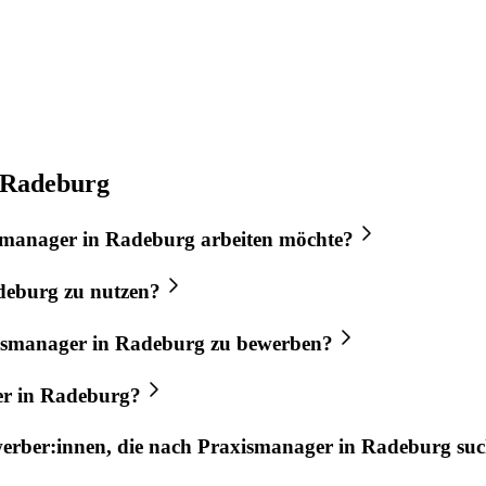
 Radeburg
smanager
in
Radeburg
arbeiten möchte?
deburg
zu nutzen?
ismanager
in
Radeburg
zu bewerben?
er
in
Radeburg
?
werber:innen, die nach
Praxismanager
in
Radeburg
suc