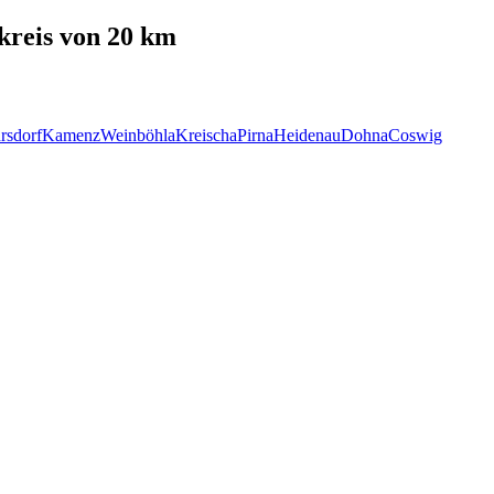
reis von 20 km
rsdorf
Kamenz
Weinböhla
Kreischa
Pirna
Heidenau
Dohna
Coswig