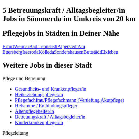
5 Betreuungskraft / Alltagsbegleiter/in
Jobs in
Sömmerda
im Umkreis von 20 km
Pflegejobs in
Städten
in Deiner Nähe
Erfurt
Weimar
Bad Tennstedt
Alperstedt
Am
Ettersberg
Isseroda
Kölleda
Sondershausen
Buttstädt
Elxleben
Weitere Jobs in
dieser Stadt
Pflege und Betreuung
Gesundheits- und Krankenpfleger/in
Heilerziehungspfleger/in
Pflegefachfrau/Pflegefachmann (Vertiefung Akutpflege)
Hebamme / Entbindungspfleger
Altenpflegehelfer/in
Betreuungskraft / Alltagsbegleiter/in
Kinderkrankenpfleger/in
Pflegeleitung