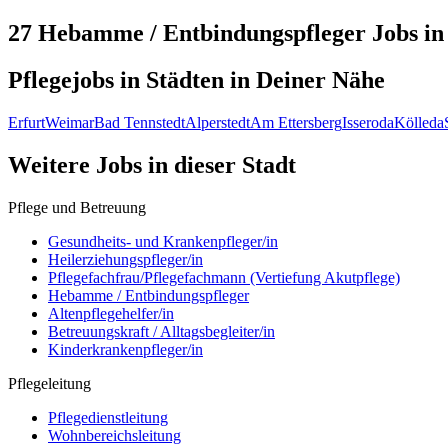
27 Hebamme / Entbindungspfleger
Jobs i
Pflegejobs in
Städten
in Deiner Nähe
Erfurt
Weimar
Bad Tennstedt
Alperstedt
Am Ettersberg
Isseroda
Kölleda
Weitere Jobs in
dieser Stadt
Pflege und Betreuung
Gesundheits- und Krankenpfleger/in
Heilerziehungspfleger/in
Pflegefachfrau/Pflegefachmann (Vertiefung Akutpflege)
Hebamme / Entbindungspfleger
Altenpflegehelfer/in
Betreuungskraft / Alltagsbegleiter/in
Kinderkrankenpfleger/in
Pflegeleitung
Pflegedienstleitung
Wohnbereichsleitung