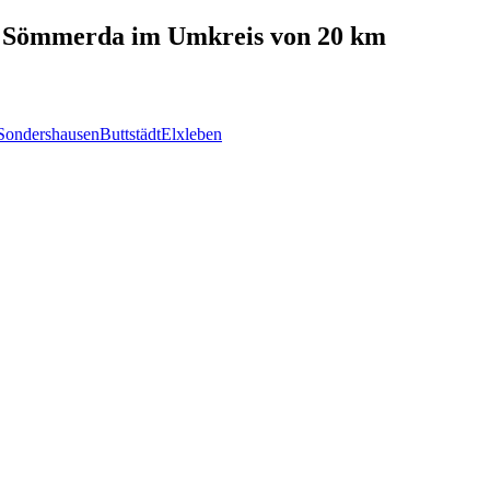
n
Sömmerda
im Umkreis von 20 km
Sondershausen
Buttstädt
Elxleben