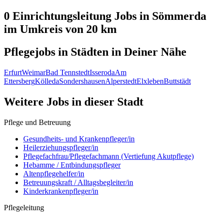
0 Einrichtungsleitung
Jobs in
Sömmerda
im Umkreis von 20 km
Pflegejobs in
Städten
in Deiner Nähe
Erfurt
Weimar
Bad Tennstedt
Isseroda
Am
Ettersberg
Kölleda
Sondershausen
Alperstedt
Elxleben
Buttstädt
Weitere Jobs in
dieser Stadt
Pflege und Betreuung
Gesundheits- und Krankenpfleger/in
Heilerziehungspfleger/in
Pflegefachfrau/Pflegefachmann (Vertiefung Akutpflege)
Hebamme / Entbindungspfleger
Altenpflegehelfer/in
Betreuungskraft / Alltagsbegleiter/in
Kinderkrankenpfleger/in
Pflegeleitung