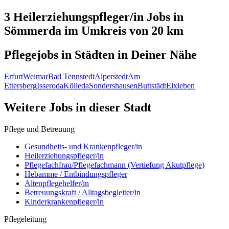
3 Heilerziehungspfleger/in
Jobs in
Sömmerda
im Umkreis von 20 km
Pflegejobs in
Städten
in Deiner Nähe
Erfurt
Weimar
Bad Tennstedt
Alperstedt
Am
Ettersberg
Isseroda
Kölleda
Sondershausen
Buttstädt
Elxleben
Weitere Jobs in
dieser Stadt
Pflege und Betreuung
Gesundheits- und Krankenpfleger/in
Heilerziehungspfleger/in
Pflegefachfrau/Pflegefachmann (Vertiefung Akutpflege)
Hebamme / Entbindungspfleger
Altenpflegehelfer/in
Betreuungskraft / Alltagsbegleiter/in
Kinderkrankenpfleger/in
Pflegeleitung