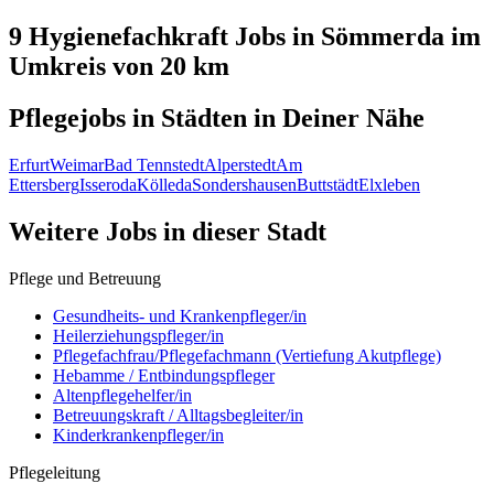
9 Hygienefachkraft
Jobs in
Sömmerda
im
Umkreis von 20 km
Pflegejobs in
Städten
in Deiner Nähe
Erfurt
Weimar
Bad Tennstedt
Alperstedt
Am
Ettersberg
Isseroda
Kölleda
Sondershausen
Buttstädt
Elxleben
Weitere Jobs in
dieser Stadt
Pflege und Betreuung
Gesundheits- und Krankenpfleger/in
Heilerziehungspfleger/in
Pflegefachfrau/Pflegefachmann (Vertiefung Akutpflege)
Hebamme / Entbindungspfleger
Altenpflegehelfer/in
Betreuungskraft / Alltagsbegleiter/in
Kinderkrankenpfleger/in
Pflegeleitung