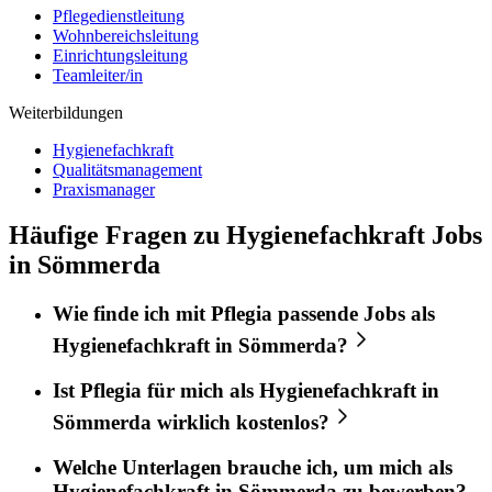
Pflegedienstleitung
Wohnbereichsleitung
Einrichtungsleitung
Teamleiter/in
Weiterbildungen
Hygienefachkraft
Qualitätsmanagement
Praxismanager
Häufige Fragen zu Hygienefachkraft Jobs
in Sömmerda
Wie finde ich mit
Pflegia
passende Jobs als
Hygienefachkraft
in
Sömmerda
?
Ist
Pflegia
für mich als
Hygienefachkraft
in
Sömmerda
wirklich kostenlos?
Welche Unterlagen brauche ich, um mich als
Hygienefachkraft
in
Sömmerda
zu bewerben?