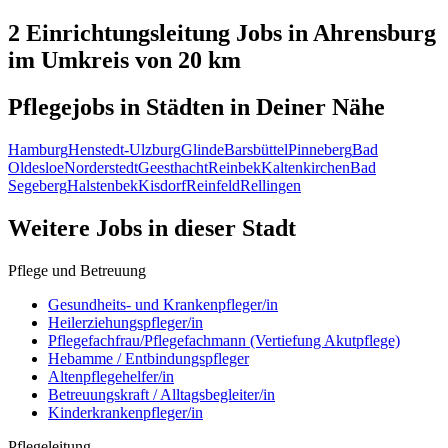
2 Einrichtungsleitung
Jobs in
Ahrensburg
im Umkreis von 20 km
Pflegejobs in
Städten
in Deiner Nähe
Hamburg
Henstedt-Ulzburg
Glinde
Barsbüttel
Pinneberg
Bad
Oldesloe
Norderstedt
Geesthacht
Reinbek
Kaltenkirchen
Bad
Segeberg
Halstenbek
Kisdorf
Reinfeld
Rellingen
Weitere Jobs in
dieser Stadt
Pflege und Betreuung
Gesundheits- und Krankenpfleger/in
Heilerziehungspfleger/in
Pflegefachfrau/Pflegefachmann (Vertiefung Akutpflege)
Hebamme / Entbindungspfleger
Altenpflegehelfer/in
Betreuungskraft / Alltagsbegleiter/in
Kinderkrankenpfleger/in
Pflegeleitung