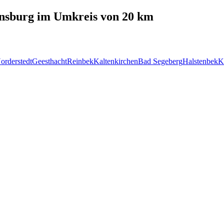
nsburg
im Umkreis von 20 km
orderstedt
Geesthacht
Reinbek
Kaltenkirchen
Bad Segeberg
Halstenbek
K