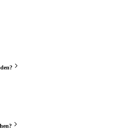
nden?
hen?