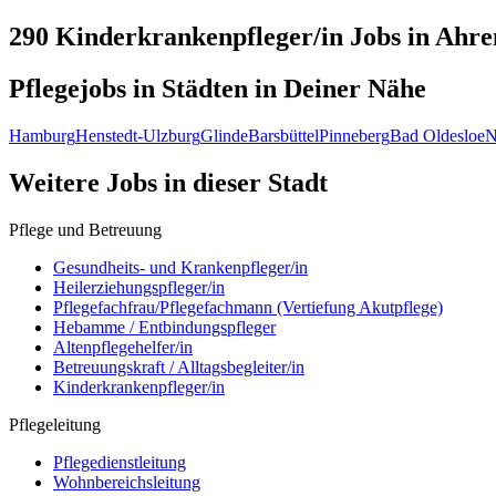
290 Kinderkrankenpfleger/in
Jobs in
Ahre
Pflegejobs in
Städten
in Deiner Nähe
Hamburg
Henstedt-Ulzburg
Glinde
Barsbüttel
Pinneberg
Bad Oldesloe
N
Weitere Jobs in
dieser Stadt
Pflege und Betreuung
Gesundheits- und Krankenpfleger/in
Heilerziehungspfleger/in
Pflegefachfrau/Pflegefachmann (Vertiefung Akutpflege)
Hebamme / Entbindungspfleger
Altenpflegehelfer/in
Betreuungskraft / Alltagsbegleiter/in
Kinderkrankenpfleger/in
Pflegeleitung
Pflegedienstleitung
Wohnbereichsleitung