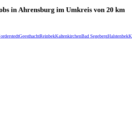
obs in
Ahrensburg
im Umkreis von 20 km
orderstedt
Geesthacht
Reinbek
Kaltenkirchen
Bad Segeberg
Halstenbek
K