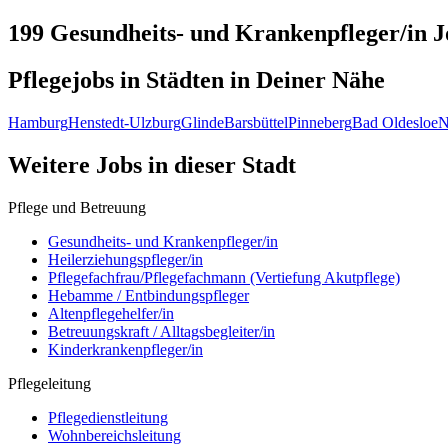
199 Gesundheits- und Krankenpfleger/in
J
Pflegejobs in
Städten
in Deiner Nähe
Hamburg
Henstedt-Ulzburg
Glinde
Barsbüttel
Pinneberg
Bad Oldesloe
N
Weitere Jobs in
dieser Stadt
Pflege und Betreuung
Gesundheits- und Krankenpfleger/in
Heilerziehungspfleger/in
Pflegefachfrau/Pflegefachmann (Vertiefung Akutpflege)
Hebamme / Entbindungspfleger
Altenpflegehelfer/in
Betreuungskraft / Alltagsbegleiter/in
Kinderkrankenpfleger/in
Pflegeleitung
Pflegedienstleitung
Wohnbereichsleitung