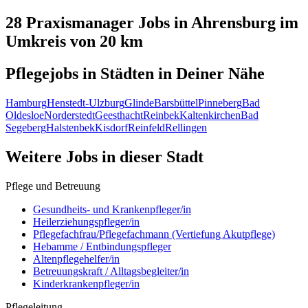
28 Praxismanager
Jobs in
Ahrensburg
im
Umkreis von 20 km
Pflegejobs in
Städten
in Deiner Nähe
Hamburg
Henstedt-Ulzburg
Glinde
Barsbüttel
Pinneberg
Bad
Oldesloe
Norderstedt
Geesthacht
Reinbek
Kaltenkirchen
Bad
Segeberg
Halstenbek
Kisdorf
Reinfeld
Rellingen
Weitere Jobs in
dieser Stadt
Pflege und Betreuung
Gesundheits- und Krankenpfleger/in
Heilerziehungspfleger/in
Pflegefachfrau/Pflegefachmann (Vertiefung Akutpflege)
Hebamme / Entbindungspfleger
Altenpflegehelfer/in
Betreuungskraft / Alltagsbegleiter/in
Kinderkrankenpfleger/in
Pflegeleitung