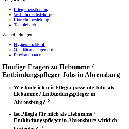
Pflegedienstleitung
Wohnbereichsleitung
Einrichtungsleitung
Teamleiter/in
Weiterbildungen
Hygienefachkraft
Qualitätsmanagement
Praxismanager
Häufige Fragen zu Hebamme /
Entbindungspfleger Jobs in Ahrensburg
Wie finde ich mit
Pflegia
passende Jobs als
Hebamme / Entbindungspfleger
in
Ahrensburg
?
Ist
Pflegia
für mich als
Hebamme /
Entbindungspfleger
in
Ahrensburg
wirklich
kostenlos?