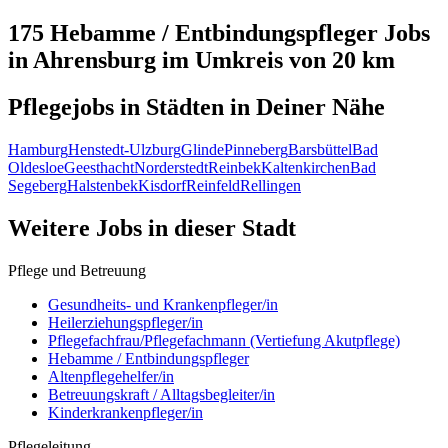
175 Hebamme / Entbindungspfleger
Jobs
in
Ahrensburg
im Umkreis von 20 km
Pflegejobs in
Städten
in Deiner Nähe
Hamburg
Henstedt-Ulzburg
Glinde
Pinneberg
Barsbüttel
Bad
Oldesloe
Geesthacht
Norderstedt
Reinbek
Kaltenkirchen
Bad
Segeberg
Halstenbek
Kisdorf
Reinfeld
Rellingen
Weitere Jobs in
dieser Stadt
Pflege und Betreuung
Gesundheits- und Krankenpfleger/in
Heilerziehungspfleger/in
Pflegefachfrau/Pflegefachmann (Vertiefung Akutpflege)
Hebamme / Entbindungspfleger
Altenpflegehelfer/in
Betreuungskraft / Alltagsbegleiter/in
Kinderkrankenpfleger/in
Pflegeleitung