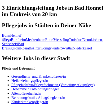
3 Einrichtungsleitung
Jobs in
Bad Honnef
im Umkreis von 20 km
Pflegejobs in
Städten
in Deiner Nähe
Bonn
Hennef
(Sieg)
Bornheim
Meckenheim
Eitorf
Wesseling
Troisdorf
Neunkirchen-
Seelscheid
Bad
Breisig
Köln
Rösrath
Alfter
Königswinter
Swisttal
Niederkassel
Weitere Jobs in
dieser Stadt
Pflege und Betreuung
Gesundheits- und Krankenpfleger/in
Heilerziehungspfleger/in
Pflegefachfrau/Pflegefachmann (Vertiefung Akutpflege)
Hebamme / Entbindungspfleger
Altenpflegehelfer/in
Betreuungskraft / Alltagsbegleiter/in
Kinderkrankenpfleger/in