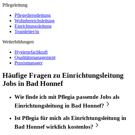
Pflegeleitung
Pflegedienstleitung
Wohnbereichsleitung
Einrichtungsleitung
Teamleiter/in
Weiterbildungen
Hygienefachkraft
Qualitätsmanagement
Praxismanager
Häufige Fragen zu Einrichtungsleitung
Jobs in Bad Honnef
Wie finde ich mit
Pflegia
passende Jobs als
Einrichtungsleitung
in
Bad Honnef
?
Ist
Pflegia
für mich als
Einrichtungsleitung
in
Bad Honnef
wirklich kostenlos?