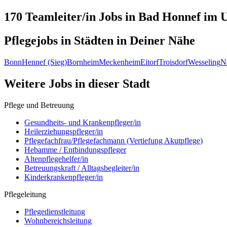
170 Teamleiter/in
Jobs in
Bad Honnef
im U
Pflegejobs in
Städten
in Deiner Nähe
Bonn
Hennef (Sieg)
Bornheim
Meckenheim
Eitorf
Troisdorf
Wesseling
N
Weitere Jobs in
dieser Stadt
Pflege und Betreuung
Gesundheits- und Krankenpfleger/in
Heilerziehungspfleger/in
Pflegefachfrau/Pflegefachmann (Vertiefung Akutpflege)
Hebamme / Entbindungspfleger
Altenpflegehelfer/in
Betreuungskraft / Alltagsbegleiter/in
Kinderkrankenpfleger/in
Pflegeleitung
Pflegedienstleitung
Wohnbereichsleitung