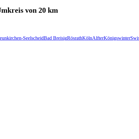
mkreis von 20 km
eunkirchen-Seelscheid
Bad Breisig
Rösrath
Köln
Alfter
Königswinter
Swis