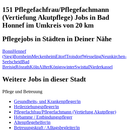
151 Pflegefachfrau/Pflegefachmann
(Vertiefung Akutpflege)
Jobs in
Bad
Honnef
im Umkreis von 20 km
Pflegejobs in
Städten
in Deiner Nähe
Bonn
Hennef
(Sieg)
Bornheim
Meckenheim
Eitorf
Troisdorf
Wesseling
Neunkirchen-
Seelscheid
Bad
Breisig
Rösrath
Köln
Alfter
Königswinter
Swisttal
Niederkassel
Weitere Jobs in
dieser Stadt
Pflege und Betreuung
Gesundheits- und Krankenpfleger/in
Heilerziehungspfleger/in
Pflegefachfrau/Pflegefachmann (Vertiefung Akutpflege)
Hebamme / Entbindungspfleger
Altenpflegehelfer/in
Betreuungskraft / Alltagsbegleiter/in