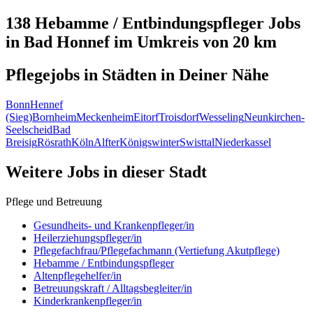
138 Hebamme / Entbindungspfleger
Jobs
in
Bad Honnef
im Umkreis von 20 km
Pflegejobs in
Städten
in Deiner Nähe
Bonn
Hennef
(Sieg)
Bornheim
Meckenheim
Eitorf
Troisdorf
Wesseling
Neunkirchen-
Seelscheid
Bad
Breisig
Rösrath
Köln
Alfter
Königswinter
Swisttal
Niederkassel
Weitere Jobs in
dieser Stadt
Pflege und Betreuung
Gesundheits- und Krankenpfleger/in
Heilerziehungspfleger/in
Pflegefachfrau/Pflegefachmann (Vertiefung Akutpflege)
Hebamme / Entbindungspfleger
Altenpflegehelfer/in
Betreuungskraft / Alltagsbegleiter/in
Kinderkrankenpfleger/in