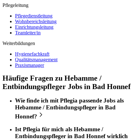
Pflegeleitung
Pflegedienstleitung
Wohnbereichsleitung
Einrichtungsleitung
Teamleiter/in
Weiterbildungen
Hygienefachkraft
Qualitätsmanagement
Praxismanager
Häufige Fragen zu Hebamme /
Entbindungspfleger Jobs in Bad Honnef
Wie finde ich mit
Pflegia
passende Jobs als
Hebamme / Entbindungspfleger
in
Bad
Honnef
?
Ist
Pflegia
für mich als
Hebamme /
Entbindungspfleger
in
Bad Honnef
wirklich