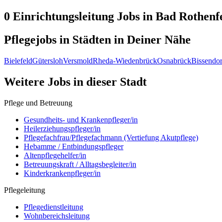
0 Einrichtungsleitung
Jobs in
Bad Rothenf
Pflegejobs in
Städten
in Deiner Nähe
Bielefeld
Gütersloh
Versmold
Rheda-Wiedenbrück
Osnabrück
Bissendor
Weitere Jobs in
dieser Stadt
Pflege und Betreuung
Gesundheits- und Krankenpfleger/in
Heilerziehungspfleger/in
Pflegefachfrau/Pflegefachmann (Vertiefung Akutpflege)
Hebamme / Entbindungspfleger
Altenpflegehelfer/in
Betreuungskraft / Alltagsbegleiter/in
Kinderkrankenpfleger/in
Pflegeleitung
Pflegedienstleitung
Wohnbereichsleitung