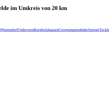
elde
im Umkreis von 20 km
f
Warendorf
Ostbevern
Borgholzhausen
Georgsmarienhütte
Spenge
Teckl