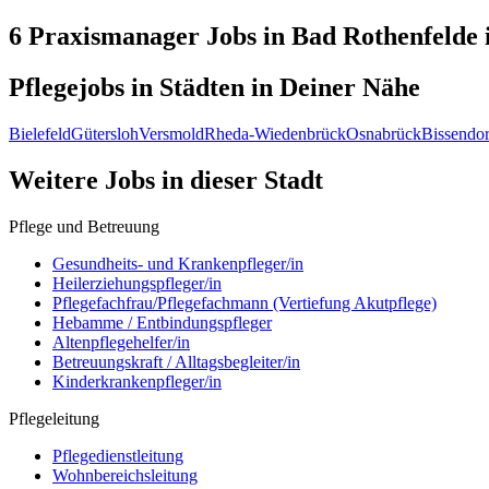
6 Praxismanager
Jobs in
Bad Rothenfelde
Pflegejobs in
Städten
in Deiner Nähe
Bielefeld
Gütersloh
Versmold
Rheda-Wiedenbrück
Osnabrück
Bissendor
Weitere Jobs in
dieser Stadt
Pflege und Betreuung
Gesundheits- und Krankenpfleger/in
Heilerziehungspfleger/in
Pflegefachfrau/Pflegefachmann (Vertiefung Akutpflege)
Hebamme / Entbindungspfleger
Altenpflegehelfer/in
Betreuungskraft / Alltagsbegleiter/in
Kinderkrankenpfleger/in
Pflegeleitung
Pflegedienstleitung
Wohnbereichsleitung