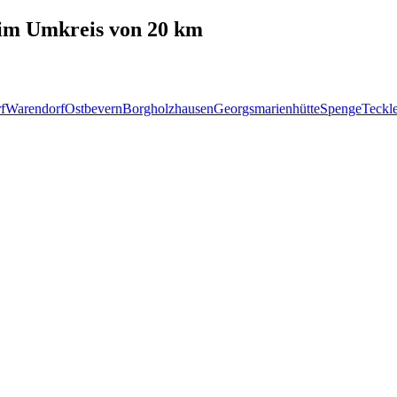
im Umkreis von 20 km
f
Warendorf
Ostbevern
Borgholzhausen
Georgsmarienhütte
Spenge
Teckl