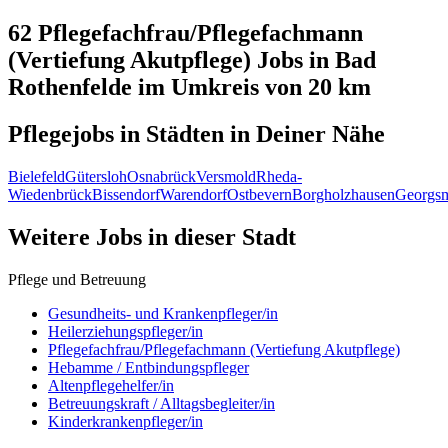
62 Pflegefachfrau/Pflegefachmann
(Vertiefung Akutpflege)
Jobs in
Bad
Rothenfelde
im Umkreis von 20 km
Pflegejobs in
Städten
in Deiner Nähe
Bielefeld
Gütersloh
Osnabrück
Versmold
Rheda-
Wiedenbrück
Bissendorf
Warendorf
Ostbevern
Borgholzhausen
Georgsm
Weitere Jobs in
dieser Stadt
Pflege und Betreuung
Gesundheits- und Krankenpfleger/in
Heilerziehungspfleger/in
Pflegefachfrau/Pflegefachmann (Vertiefung Akutpflege)
Hebamme / Entbindungspfleger
Altenpflegehelfer/in
Betreuungskraft / Alltagsbegleiter/in
Kinderkrankenpfleger/in