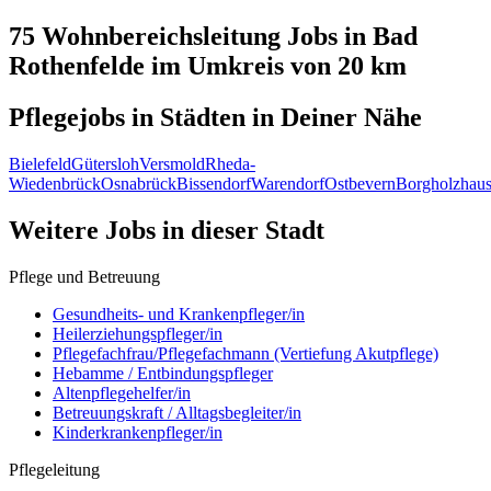
75 Wohnbereichsleitung
Jobs in
Bad
Rothenfelde
im Umkreis von 20 km
Pflegejobs in
Städten
in Deiner Nähe
Bielefeld
Gütersloh
Versmold
Rheda-
Wiedenbrück
Osnabrück
Bissendorf
Warendorf
Ostbevern
Borgholzhau
Weitere Jobs in
dieser Stadt
Pflege und Betreuung
Gesundheits- und Krankenpfleger/in
Heilerziehungspfleger/in
Pflegefachfrau/Pflegefachmann (Vertiefung Akutpflege)
Hebamme / Entbindungspfleger
Altenpflegehelfer/in
Betreuungskraft / Alltagsbegleiter/in
Kinderkrankenpfleger/in
Pflegeleitung