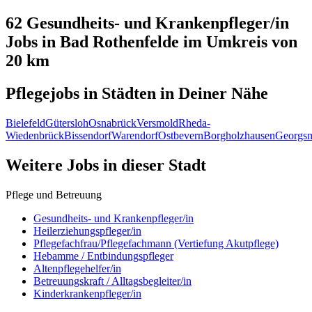
62 Gesundheits- und Krankenpfleger/in
Jobs in
Bad Rothenfelde
im Umkreis von
20 km
Pflegejobs in
Städten
in Deiner Nähe
Bielefeld
Gütersloh
Osnabrück
Versmold
Rheda-
Wiedenbrück
Bissendorf
Warendorf
Ostbevern
Borgholzhausen
Georgsm
Weitere Jobs in
dieser Stadt
Pflege und Betreuung
Gesundheits- und Krankenpfleger/in
Heilerziehungspfleger/in
Pflegefachfrau/Pflegefachmann (Vertiefung Akutpflege)
Hebamme / Entbindungspfleger
Altenpflegehelfer/in
Betreuungskraft / Alltagsbegleiter/in
Kinderkrankenpfleger/in