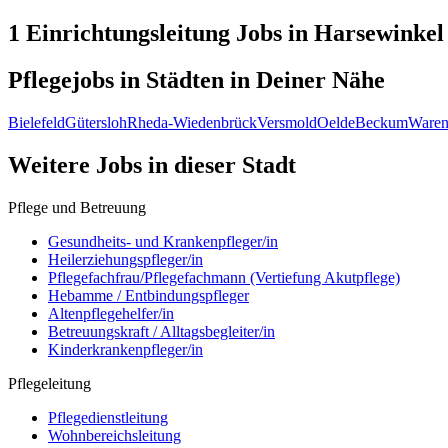
1 Einrichtungsleitung
Jobs in
Harsewinkel
Pflegejobs in
Städten
in Deiner Nähe
Bielefeld
Gütersloh
Rheda-Wiedenbrück
Versmold
Oelde
Beckum
Waren
Weitere Jobs in
dieser Stadt
Pflege und Betreuung
Gesundheits- und Krankenpfleger/in
Heilerziehungspfleger/in
Pflegefachfrau/Pflegefachmann (Vertiefung Akutpflege)
Hebamme / Entbindungspfleger
Altenpflegehelfer/in
Betreuungskraft / Alltagsbegleiter/in
Kinderkrankenpfleger/in
Pflegeleitung
Pflegedienstleitung
Wohnbereichsleitung