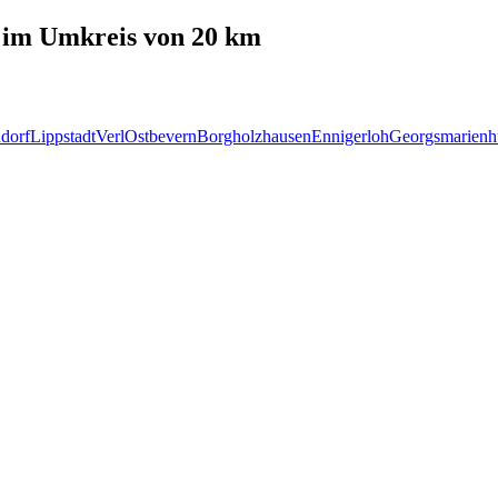
im Umkreis von 20 km
dorf
Lippstadt
Verl
Ostbevern
Borgholzhausen
Ennigerloh
Georgsmarienh