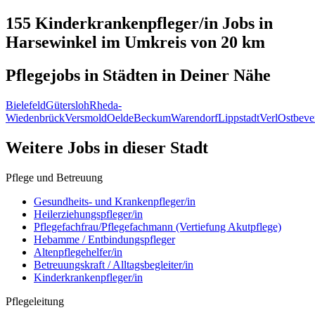
155 Kinderkrankenpfleger/in
Jobs in
Harsewinkel
im Umkreis von 20 km
Pflegejobs in
Städten
in Deiner Nähe
Bielefeld
Gütersloh
Rheda-
Wiedenbrück
Versmold
Oelde
Beckum
Warendorf
Lippstadt
Verl
Ostbeve
Weitere Jobs in
dieser Stadt
Pflege und Betreuung
Gesundheits- und Krankenpfleger/in
Heilerziehungspfleger/in
Pflegefachfrau/Pflegefachmann (Vertiefung Akutpflege)
Hebamme / Entbindungspfleger
Altenpflegehelfer/in
Betreuungskraft / Alltagsbegleiter/in
Kinderkrankenpfleger/in
Pflegeleitung