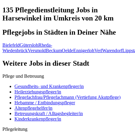
135 Pflegedienstleitung
Jobs in
Harsewinkel
im Umkreis von 20 km
Pflegejobs in
Städten
in Deiner Nähe
Bielefeld
Gütersloh
Rheda-
Wiedenbrück
Versmold
Beckum
Oelde
Ennigerloh
Verl
Warendorf
Lippst
Weitere Jobs in
dieser Stadt
Pflege und Betreuung
Gesundheits- und Krankenpfleger/in
Heilerziehungspfleger/in
Pflegefachfrau/Pflegefachmann (Vertiefung Akutpflege)
Hebamme / Entbindungspfleger
Altenpflegehelfer/in
Betreuungskraft / Alltagsbegleiter/in
Kinderkrankenpfleger/in
Pflegeleitung