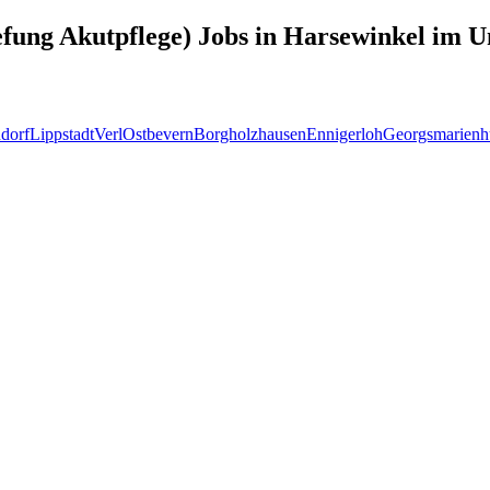
efung Akutpflege)
Jobs in
Harsewinkel
im U
dorf
Lippstadt
Verl
Ostbevern
Borgholzhausen
Ennigerloh
Georgsmarienh