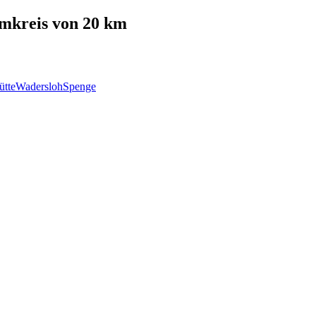
mkreis von 20 km
ütte
Wadersloh
Spenge