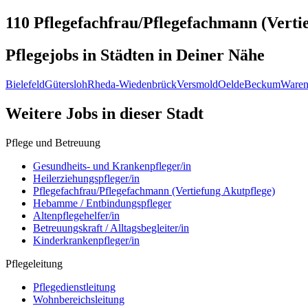
110 Pflegefachfrau/Pflegefachmann (Verti
Pflegejobs in
Städten
in Deiner Nähe
Bielefeld
Gütersloh
Rheda-Wiedenbrück
Versmold
Oelde
Beckum
Waren
Weitere Jobs in
dieser Stadt
Pflege und Betreuung
Gesundheits- und Krankenpfleger/in
Heilerziehungspfleger/in
Pflegefachfrau/Pflegefachmann (Vertiefung Akutpflege)
Hebamme / Entbindungspfleger
Altenpflegehelfer/in
Betreuungskraft / Alltagsbegleiter/in
Kinderkrankenpfleger/in
Pflegeleitung
Pflegedienstleitung
Wohnbereichsleitung