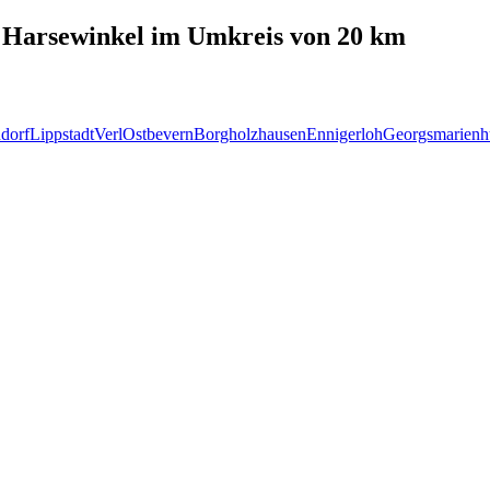
n
Harsewinkel
im Umkreis von 20 km
dorf
Lippstadt
Verl
Ostbevern
Borgholzhausen
Ennigerloh
Georgsmarienh