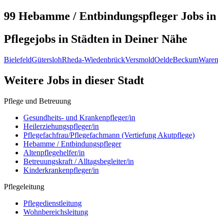
99 Hebamme / Entbindungspfleger
Jobs i
Pflegejobs in
Städten
in Deiner Nähe
Bielefeld
Gütersloh
Rheda-Wiedenbrück
Versmold
Oelde
Beckum
Waren
Weitere Jobs in
dieser Stadt
Pflege und Betreuung
Gesundheits- und Krankenpfleger/in
Heilerziehungspfleger/in
Pflegefachfrau/Pflegefachmann (Vertiefung Akutpflege)
Hebamme / Entbindungspfleger
Altenpflegehelfer/in
Betreuungskraft / Alltagsbegleiter/in
Kinderkrankenpfleger/in
Pflegeleitung
Pflegedienstleitung
Wohnbereichsleitung