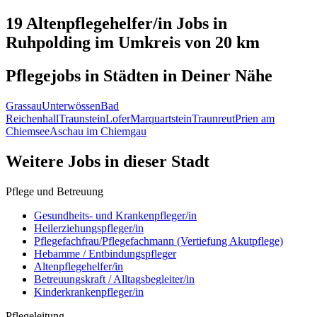
19 Altenpflegehelfer/in
Jobs in
Ruhpolding
im Umkreis von 20 km
Pflegejobs in
Städten
in Deiner Nähe
Grassau
Unterwössen
Bad
Reichenhall
Traunstein
Lofer
Marquartstein
Traunreut
Prien am
Chiemsee
Aschau im Chiemgau
Weitere Jobs in
dieser Stadt
Pflege und Betreuung
Gesundheits- und Krankenpfleger/in
Heilerziehungspfleger/in
Pflegefachfrau/Pflegefachmann (Vertiefung Akutpflege)
Hebamme / Entbindungspfleger
Altenpflegehelfer/in
Betreuungskraft / Alltagsbegleiter/in
Kinderkrankenpfleger/in
Pflegeleitung