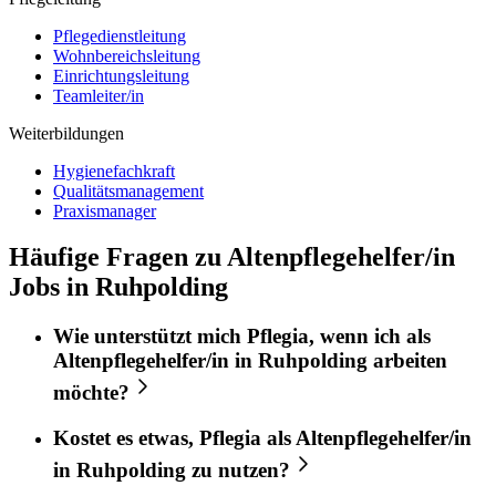
Pflegedienstleitung
Wohnbereichsleitung
Einrichtungsleitung
Teamleiter/in
Weiterbildungen
Hygienefachkraft
Qualitätsmanagement
Praxismanager
Häufige Fragen zu Altenpflegehelfer/in
Jobs in Ruhpolding
Wie unterstützt mich
Pflegia
, wenn ich als
Altenpflegehelfer/in
in
Ruhpolding
arbeiten
möchte?
Kostet es etwas,
Pflegia
als
Altenpflegehelfer/in
in
Ruhpolding
zu nutzen?